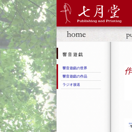
響音遊戯
響音遊戯の世界
響音遊戯の作品
ラジオ放送