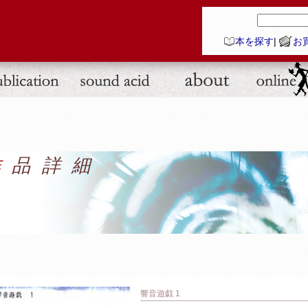
本を探す
|
お
作品詳細
響音遊戯 1