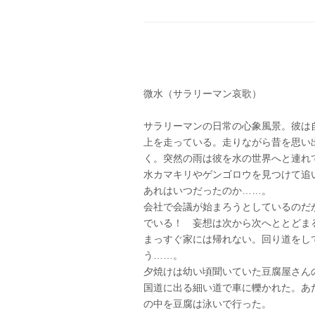
微水（サラリーマン哀歌）
サラリーマンの日常の心象風景。彼は
上を走っている。走りながら昔を思い
く。突然の雨は彼を水の世界へと連れ
水カマキリやゲンゴロウを見つけて追
あれはいつだったのか……。
会社で会議が始まろうとしているのだ
でいる！ 妄想は次から次へととどま
まっすぐ家には帰れない。回り道をし
う……。
夕焼けは幼い頃聞いていた豆腐屋さん
国道に出る細い道で車に轢かれた。あ
の中を豆腐は泳いで行った。