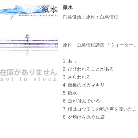
微水
岡島俊治／原作：白鳥信也
原作 白鳥信也詩集 「ウォーター
1. あっ
2. ひびわれることがある
3. さらわれる
4. 最後の水カマキリ
5. 微水
6. 魚が飛んでいる
7. 僕はコウモリの鳴き声を聞いた
8. 夕焼けを泳ぐ豆腐