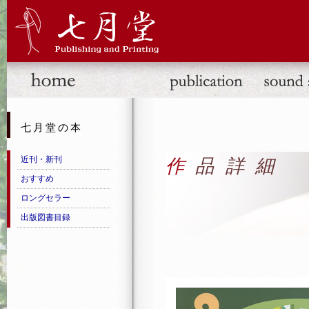
七月堂の本
近刊・新刊
作品詳細
おすすめ
ロングセラー
出版図書目録