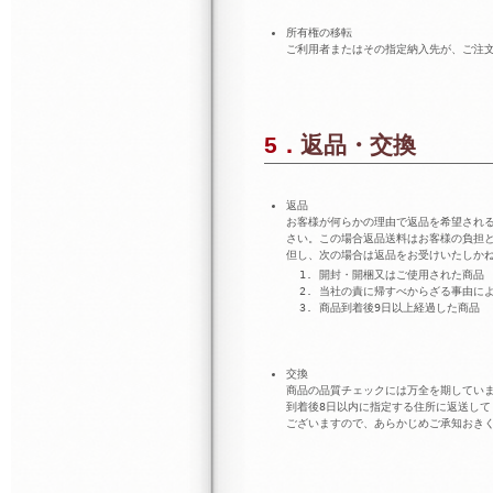
所有権の移転
ご利用者またはその指定納入先が、ご注
5．返品・交換
返品
お客様が何らかの理由で返品を希望される場
さい。この場合返品送料はお客様の負担
但し、次の場合は返品をお受けいたしか
開封・開梱又はご使用された商品
当社の責に帰すべからざる事由に
商品到着後9日以上経過した商品
交換
商品の品質チェックには万全を期しています
到着後8日以内に指定する住所に返送し
ございますので、あらかじめご承知おき