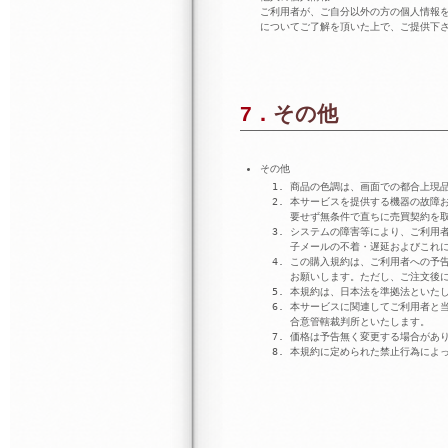
ご利用者が、ご自分以外の方の個人情報
についてご了解を頂いた上で、ご提供下
7．その他
その他
商品の色調は、画面での都合上現
本サービスを提供する機器の故障
要せず無条件で直ちに売買契約を
システムの障害等により、ご利用
子メールの不着・遅延およびこれ
この購入規約は、ご利用者への予
お願いします。ただし、ご注文後
本規約は、日本法を準拠法といた
本サービスに関連してご利用者と
合意管轄裁判所といたします。
価格は予告無く変更する場合があ
本規約に定められた禁止行為によ