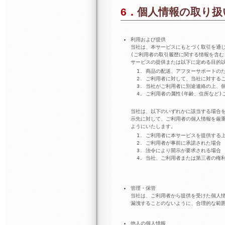
6．個人情報の取り扱
利用および提供
当社は、本サービスにもとづく取引を通じ
(ご利用者の取引履歴に関する情報を含む
サービスの提供または以下に定める目的
商品の配送、アフターサポートの
ご利用者に対して、当社に対するご
当社がご利用者に別途連絡の上、
ご利用者の属性(年齢、住所など)
当社は、以下のいずれかに該当する場合を
示先に対して、ご利用者の個人情報を厳
ようにいたします。
ご利用者に本サービスを提供する
ご利用者が事前に承諾された場合
法令により開示が要求される場合
当社、ご利用者または第三者の権
管理・保管
当社は、ご利用者から提供を受けた個人
漏洩することのないように、合理的な範
他人の個人情報